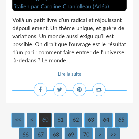
Voilà un petit livre d’un radical et réjouissant
dépouillement. Un thème unique, et guère de
variations. Un monde aussi exigu qu’il est
possible. On dirait que l’ouvrage est le résultat
d’un pari : comment faire entrer de l’universel
là-dedans ? Le monde...
Lire la suite
<<
<
10
20
30
40
50
60
61
62
63
64
65
66
67
68
69
70
80
90
100
>
>>