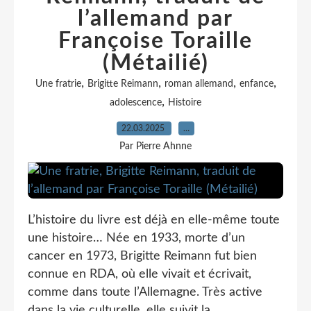
l’allemand par
Françoise Toraille
(Métailié)
,
,
,
,
Une fratrie
Brigitte Reimann
roman allemand
enfance
,
adolescence
Histoire
22.03.2025
…
Par Pierre Ahnne
L’histoire du livre est déjà en elle-même toute
une histoire… Née en 1933, morte d’un
cancer en 1973, Brigitte Reimann fut bien
connue en RDA, où elle vivait et écrivait,
comme dans toute l’Allemagne. Très active
dans la vie culturelle, elle suivit la...