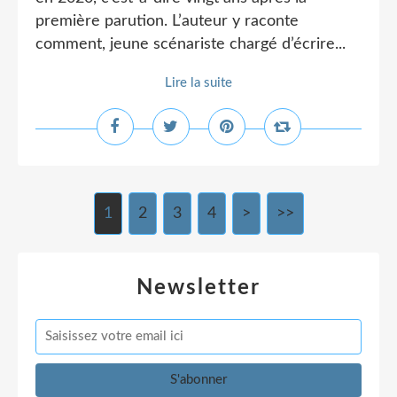
première parution. L’auteur y raconte
comment, jeune scénariste chargé d’écrire...
Lire la suite
1
2
3
4
>
>>
Newsletter