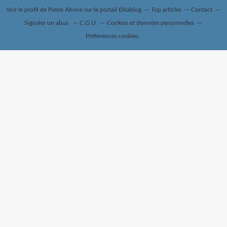
Voir le profil de
Pierre Ahnne
sur le portail Eklablog
Top articles
Contact
Signaler un abus
C.G.U.
Cookies et données personnelles
Préférences cookies