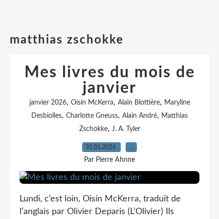
matthias zschokke
Mes livres du mois de
janvier
,
,
,
janvier 2026
Oisín McKerra
Alain Blottière
Maryline
,
,
,
Desbiolles
Charlotte Gneuss
Alain André
Matthias
,
Zschokke
J. A. Tyler
31.01.2026
…
Par Pierre Ahnne
Lundi, c’est loin, Oisín McKerra, traduit de
l’anglais par Olivier Deparis (L’Olivier) Ils