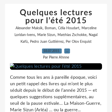
Quelques lectures
pour l’été 2015
,
,
,
Alexander Maksik
Boman
Célia Houdart
Marceline
,
,
,
Loridan-Ivens
Marie Sizun
Matthias Zschokke
Nagaï
,
,
Kafû
Pedro Juan Guttiérrez
Per Olov Enquist
03.07.2015
…
Par Pierre Ahnne
Comme tous les ans à pareille époque, voici
un petit rappel des livres qui m’ont le plus
séduit depuis le début de l’année 2015 — et
quelques suggestions supplémentaires, au
seuil de la pause estivale… La Maison-Guerre,
Marie Sizun (Arléa) … ou la guerre...