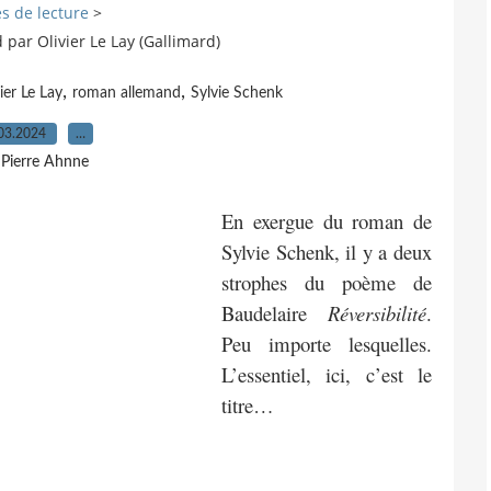
s de lecture
>
d par Olivier Le Lay (Gallimard)
,
,
ier Le Lay
roman allemand
Sylvie Schenk
03.2024
…
 Pierre Ahnne
En exergue du roman de
Sylvie Schenk, il y a deux
strophes du poème de
Baudelaire
Réversibilité
.
Peu importe lesquelles.
L’essentiel, ici, c’est le
titre…