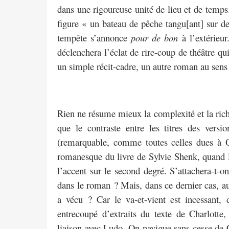
dans une rigoureuse unité de lieu et de temps.
figure « un bateau de pêche tangu[ant] sur des
tempête s’annonce
pour de bon
à l’extérieu
déclenchera l’éclat de rire-coup de théâtre qu
un simple récit-cadre, un autre roman au sens
Rien ne résume mieux la complexité et la rich
que le contraste entre les titres des versio
(remarquable, comme toutes celles dues à 
romanesque du livre de Sylvie Shenk, quand l
l’accent sur le second degré. S’attachera-t-
dans le roman ? Mais, dans ce dernier cas, auq
a vécu ? Car le va-et-vient est incessant, 
entrecoupé d’extraits du texte de Charlotte,
liaison avec Ludo. On navigue sans cesse de C