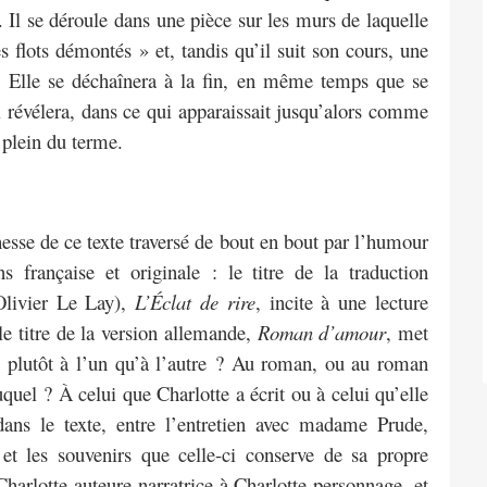
 Il se déroule dans une pièce sur les murs de laquelle
 flots démontés » et, tandis qu’il suit son cours, une
r. Elle se déchaînera à la fin, en même temps que se
i révélera, dans ce qui apparaissait jusqu’alors comme
 plein du terme.
esse de ce texte traversé de bout en bout par l’humour
ns française et originale : le titre de la traduction
Olivier Le Lay),
L’Éclat de rire
, incite à une lecture
e titre de la version allemande,
Roman d’amour
, met
on plutôt à l’un qu’à l’autre ? Au roman, ou au roman
uel ? À celui que Charlotte a écrit ou à celui qu’elle
dans le texte, entre l’entretien avec madame Prude,
 et les souvenirs que celle-ci conserve de sa propre
harlotte-auteure-narratrice à Charlotte-personnage, et