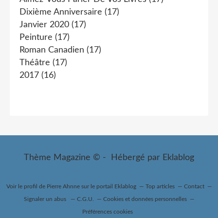
Dixième Anniversaire
(17)
Janvier 2020
(17)
Peinture
(17)
Roman Canadien
(17)
Théâtre
(17)
2017
(16)
Thème Magazine © - Hébergé par
Eklablog
Voir le profil de
Pierre Ahnne
sur le portail Eklablog
Top articles
Contact
Signaler un abus
C.G.U.
Cookies et données personnelles
Préférences cookies