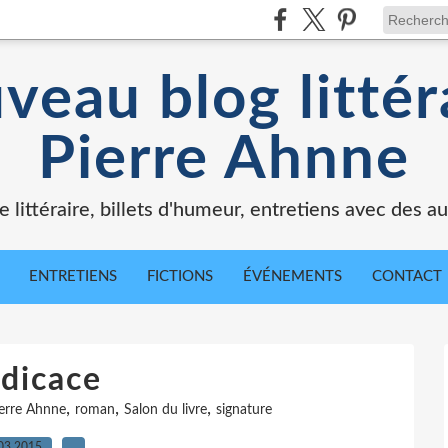
veau blog littér
Pierre Ahnne
e littéraire, billets d'humeur, entretiens avec des au
ENTRETIENS
FICTIONS
ÉVÉNEMENTS
CONTACT
dicace
,
,
,
erre Ahnne
roman
Salon du livre
signature
03.2015
…