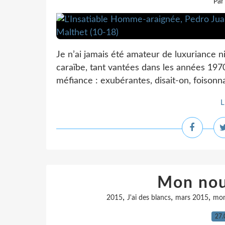
Par
Je n’ai jamais été amateur de luxuriance ni
caraïbe, tant vantées dans les années 1970
méfiance : exubérantes, disait-on, foisonn
L
Mon no
,
,
,
2015
J'ai des blancs
mars 2015
mon
27.