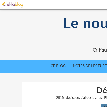
Le nou
Critiqu
CE BLOG
NOTES DE LECTURE
Dé
,
,
,
2015
dédicace
J'ai des blancs
Pi
16.