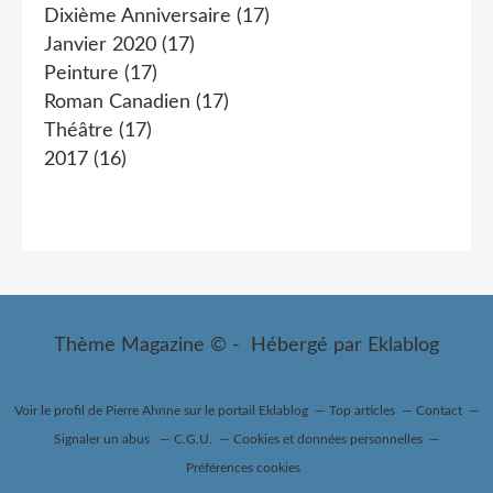
Dixième Anniversaire
(17)
Janvier 2020
(17)
Peinture
(17)
Roman Canadien
(17)
Théâtre
(17)
2017
(16)
Thème Magazine © - Hébergé par
Eklablog
Voir le profil de
Pierre Ahnne
sur le portail Eklablog
Top articles
Contact
Signaler un abus
C.G.U.
Cookies et données personnelles
Préférences cookies