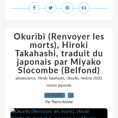
Okuribi (Renvoyer les
morts), Hiroki
Takahashi, traduit du
japonais par Miyako
Slocombe (Belfond)
,
,
,
,
adolescence
Hiroki Takahashi
Okuribi
rentrée 2020
roman japonais
16.10.2020
…
Par Pierre Ahnne