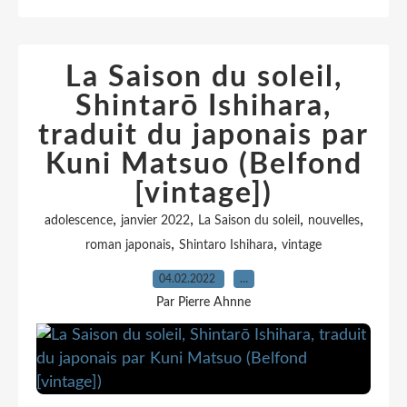
La Saison du soleil,
Shintarō Ishihara,
traduit du japonais par
Kuni Matsuo (Belfond
[vintage])
,
,
,
,
adolescence
janvier 2022
La Saison du soleil
nouvelles
,
,
roman japonais
Shintaro Ishihara
vintage
04.02.2022
…
Par Pierre Ahnne