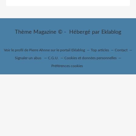
Thème Magazine © - Hébergé par
Eklablog
Voir le profil de
Pierre Ahnne
sur le portail Eklablog
Top articles
Contact
Signaler un abus
C.G.U.
Cookies et données personnelles
Préférences cookies