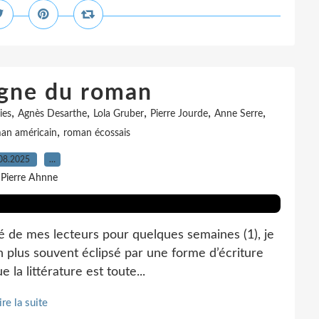
igne du roman
,
,
,
,
,
ies
Agnès Desarthe
Lola Gruber
Pierre Jourde
Anne Serre
,
an américain
roman écossais
08.2025
…
 Pierre Ahnne
 de mes lecteurs pour quelques semaines (1), je
en plus souvent éclipsé par une forme d’écriture
 la littérature est toute...
ire la suite