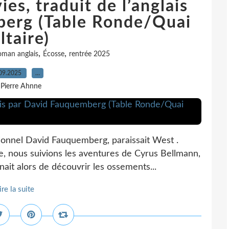
ies, traduit de l’anglais
berg (Table Ronde/Quai
ltaire)
,
,
oman anglais
Écosse
rentrée 2025
09.2025
…
 Pierre Ahnne
ptionnel David Fauquemberg, paraissait West .
 nous suivions les aventures de Cyrus Bellmann,
nait alors de découvrir les ossements...
ire la suite