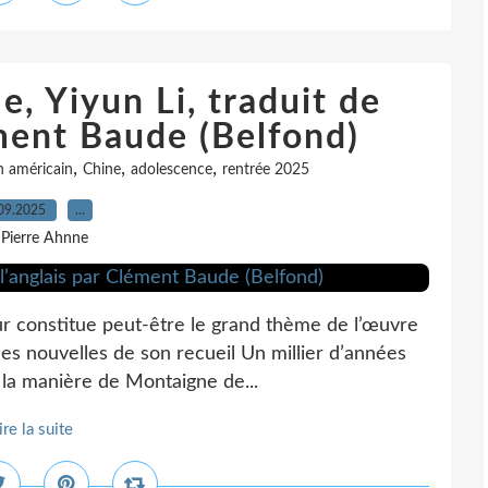
, Yiyun Li, traduit de
ément Baude (Belfond)
,
,
,
 américain
Chine
adolescence
rentrée 2025
09.2025
…
 Pierre Ahnne
ur constitue peut-être le grand thème de l’œuvre
ues nouvelles de son recueil Un millier d’années
à la manière de Montaigne de...
ire la suite