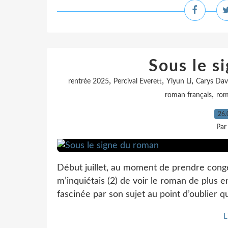
Sous le s
,
,
,
rentrée 2025
Percival Everett
Yiyun Li
Carys Dav
,
roman français
rom
26.
Par
Début juillet, au moment de prendre congé
m’inquiétais (2) de voir le roman de plus 
fascinée par son sujet au point d’oublier que
L