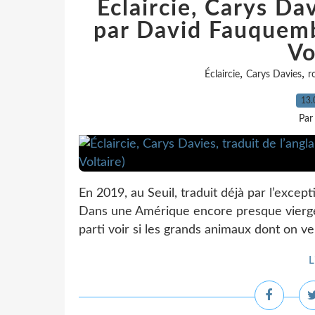
Éclaircie, Carys Dav
par David Fauquem
Vo
,
,
Éclaircie
Carys Davies
r
13.
Par
En 2019, au Seuil, traduit déjà par l’exce
Dans une Amérique encore presque vierge,
parti voir si les grands animaux dont on ve
L