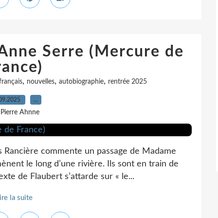
 Anne Serre (Mercure de
rance)
,
,
,
rançais
nouvelles
autobiographie
rentrée 2025
09.2025
…
 Pierre Ahnne
cques Rancière commente un passage de Madame
nt le long d’une rivière. Ils sont en train de
xte de Flaubert s’attarde sur « le...
ire la suite