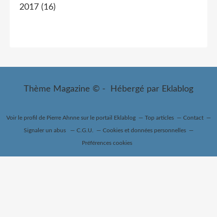
2017
(16)
Thème Magazine © - Hébergé par
Eklablog
Voir le profil de
Pierre Ahnne
sur le portail Eklablog
Top articles
Contact
Signaler un abus
C.G.U.
Cookies et données personnelles
Préférences cookies