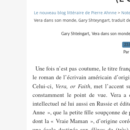
Le nouveau blog littéraire de Pierre Ahnne
>
Note
Vera dans son monde, Gary Shteyngart, traduit de 
,
Gary Shteingart
Vera dans son mond
23.
Par
Une fois n’est pas coutume, le titre fran
le roman de l’écrivain américain d’origi
Celui-ci,
Vera, or Faith
, met l’accent s
constamment le point de vue. Vera a 
intellectuel né lui aussi en Russie et é
Anne », que la petite fille soupçonne de 
dont la « Vraie Maman », d’origine coré
une école destinée aux élèves de (très)