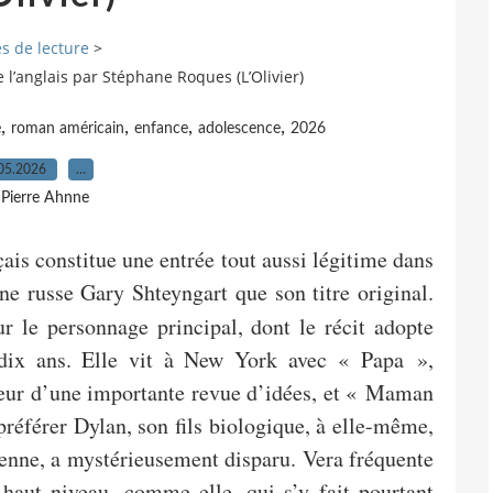
s de lecture
>
l’anglais par Stéphane Roques (L’Olivier)
,
,
,
,
e
roman américain
enfance
adolescence
2026
05.2026
…
 Pierre Ahnne
çais constitue une entrée tout aussi légitime dans
ne russe Gary Shteyngart que son titre original.
ur le personnage principal, dont le récit adopte
dix ans. Elle vit à New York avec « Papa »,
diteur d’une importante revue d’idées, et « Maman
préférer Dylan, son fils biologique, à elle-même,
enne, a mystérieusement disparu. Vera fréquente
 haut niveau, comme elle, qui s’y fait pourtant