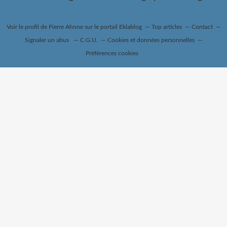
Voir le profil de
Pierre Ahnne
sur le portail Eklablog
Top articles
Contact
Signaler un abus
C.G.U.
Cookies et données personnelles
Préférences cookies