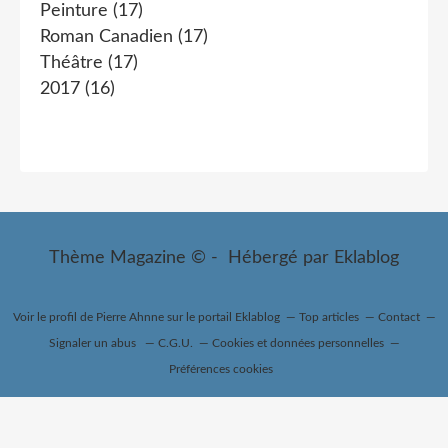
Peinture
(17)
Roman Canadien
(17)
Théâtre
(17)
2017
(16)
Thème Magazine © - Hébergé par
Eklablog
Voir le profil de
Pierre Ahnne
sur le portail Eklablog
Top articles
Contact
Signaler un abus
C.G.U.
Cookies et données personnelles
Préférences cookies