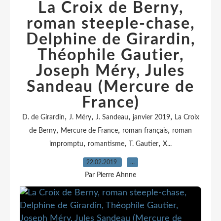
La Croix de Berny,
roman steeple-chase,
Delphine de Girardin,
Théophile Gautier,
Joseph Méry, Jules
Sandeau (Mercure de
France)
,
,
,
,
D. de Girardin
J. Méry
J. Sandeau
janvier 2019
La Croix
,
,
,
de Berny
Mercure de France
roman français
roman
,
,
,
impromptu
romantisme
T. Gautier
X...
22.02.2019
…
Par Pierre Ahnne