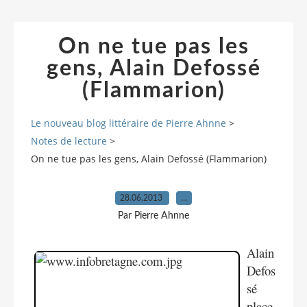
On ne tue pas les
gens, Alain Defossé
(Flammarion)
Le nouveau blog littéraire de Pierre Ahnne
>
Notes de lecture
>
On ne tue pas les gens, Alain Defossé (Flammarion)
28.06.2013
…
Par Pierre Ahnne
Alain
Defos
sé
place