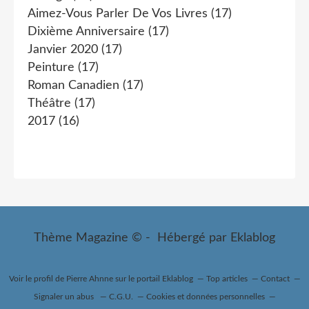
Aimez-Vous Parler De Vos Livres
(17)
Dixième Anniversaire
(17)
Janvier 2020
(17)
Peinture
(17)
Roman Canadien
(17)
Théâtre
(17)
2017
(16)
Thème Magazine © - Hébergé par
Eklablog
Voir le profil de
Pierre Ahnne
sur le portail Eklablog
Top articles
Contact
Signaler un abus
C.G.U.
Cookies et données personnelles