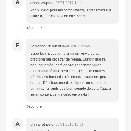
A
ahnne-et-petel
05/01/2012 11:11
<br /> Merci pour tes compliments, je transmettrai à
l'auteur, qui sera ravi en effet.<br />
Répondre
F
Fabienne Grünfeld
04/01/2012 22:45
Superbe critique, on a vraiment envie de se
précipiter sur cet étrange roman. Surtout que j'ai
beaucoup fréquenté de vrais charismatiques
(communauté du Chemin neuf)et les ai trouvés
très<br /> attachants, très riches et vraiment peu
banals. Délicieusement exotiques, en somme, et
aimants. Tu rends très bien compte de cela, l'auteur
serait content de lire cela, envoie-lui!
Répondre
A
ahnne-et-petel
05/01/2012 11:13