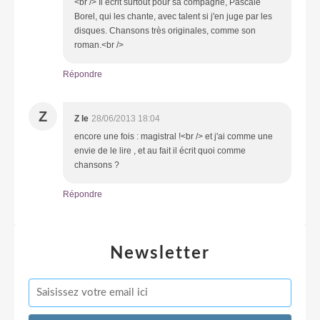
<br /> Il écrit surtout pour sa compagne, Pascale
Borel, qui les chante, avec talent si j'en juge par les
disques. Chansons très originales, comme son
roman.<br />
Répondre
Z
Z le
28/06/2013 18:04
encore une fois : magistral !<br /> et j'ai comme une
envie de le lire , et au fait il écrit quoi comme
chansons ?
Répondre
Newsletter