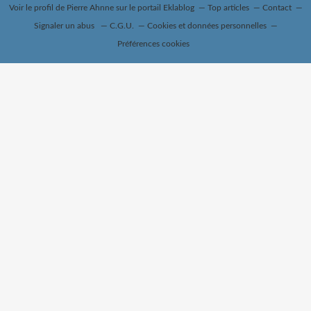
Voir le profil de
Pierre Ahnne
sur le portail Eklablog
Top articles
Contact
Signaler un abus
C.G.U.
Cookies et données personnelles
Préférences cookies