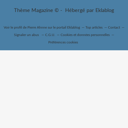
Thème Magazine © - Hébergé par
Eklablog
Voir le profil de
Pierre Ahnne
sur le portail Eklablog
Top articles
Contact
Signaler un abus
C.G.U.
Cookies et données personnelles
Préférences cookies