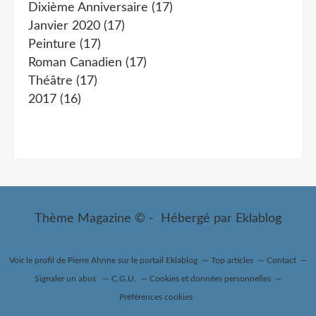
Dixième Anniversaire
(17)
Janvier 2020
(17)
Peinture
(17)
Roman Canadien
(17)
Théâtre
(17)
2017
(16)
Thème Magazine © - Hébergé par
Eklablog
Voir le profil de
Pierre Ahnne
sur le portail Eklablog
Top articles
Contact
Signaler un abus
C.G.U.
Cookies et données personnelles
Préférences cookies