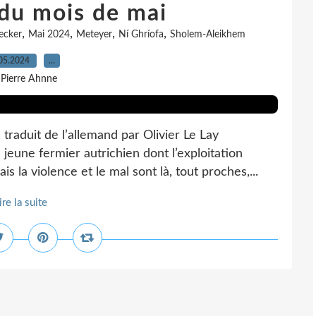
 du mois de mai
,
,
,
,
ecker
Mai 2024
Meteyer
Ní Ghríofa
Sholem-Aleikhem
05.2024
…
 Pierre Ahnne
raduit de l’allemand par Olivier Le Lay
jeune fermier autrichien dont l’exploitation
 la violence et le mal sont là, tout proches,...
ire la suite