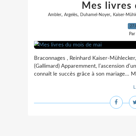
Mes livres
,
,
,
Ambler
Argelès
Duhamel-Noyer
Kaiser-Mühl
27.
Par
Braconnages , Reinhard Kaiser-Mühlecker, t
(Gallimard) Apparemment, l’ascension d’un 
connaît le succès grâce à son mariage… Mais
L