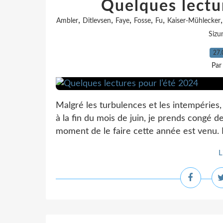
Quelques lectu
,
,
,
,
,
Ambler
Ditlevsen
Faye
Fosse
Fu
Kaiser-Mühlecker
Sizu
27.
Par
Malgré les turbulences et les intempéries,
à la fin du mois de juin, je prends congé 
moment de le faire cette année est venu. Il
L