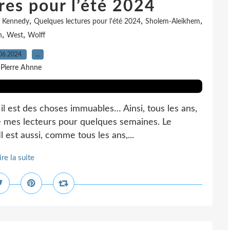
res pour l’été 2024
,
,
,
,
Kennedy
Quelques lectures pour l'été 2024
Sholem-Aleikhem
,
,
n
West
Wolff
06.2024
…
 Pierre Ahnne
 il est des choses immuables… Ainsi, tous les ans,
de mes lecteurs pour quelques semaines. Le
 est aussi, comme tous les ans,...
ire la suite