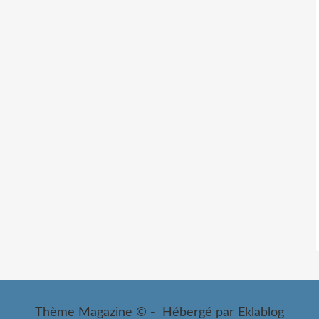
Thème Magazine © - Hébergé par
Eklablog