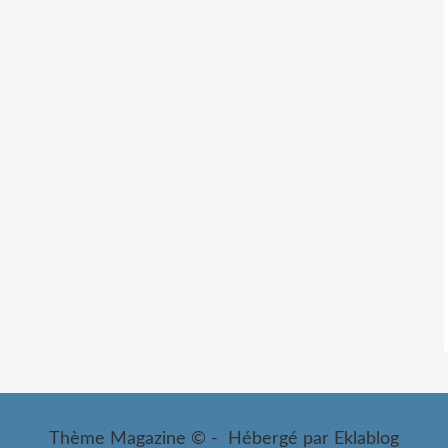
Thème Magazine © - Hébergé par
Eklablog