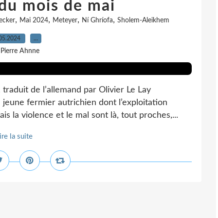
 du mois de mai
,
,
,
,
ecker
Mai 2024
Meteyer
Ní Ghríofa
Sholem-Aleikhem
05.2024
…
 Pierre Ahnne
raduit de l’allemand par Olivier Le Lay
jeune fermier autrichien dont l’exploitation
 la violence et le mal sont là, tout proches,...
ire la suite