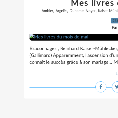
Mes livres
,
,
,
Ambler
Argelès
Duhamel-Noyer
Kaiser-Mühl
27.
Par
Braconnages , Reinhard Kaiser-Mühlecker, t
(Gallimard) Apparemment, l’ascension d’un 
connaît le succès grâce à son mariage… Mais
L