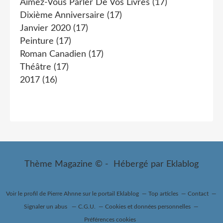
Aimez-Vous Parler De Vos Livres
(17)
Dixième Anniversaire
(17)
Janvier 2020
(17)
Peinture
(17)
Roman Canadien
(17)
Théâtre
(17)
2017
(16)
Thème Magazine © - Hébergé par
Eklablog
Voir le profil de
Pierre Ahnne
sur le portail Eklablog
Top articles
Contact
Signaler un abus
C.G.U.
Cookies et données personnelles
Préférences cookies