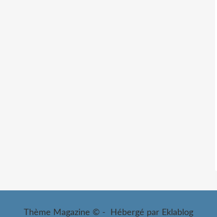
Thème Magazine © - Hébergé par
Eklablog