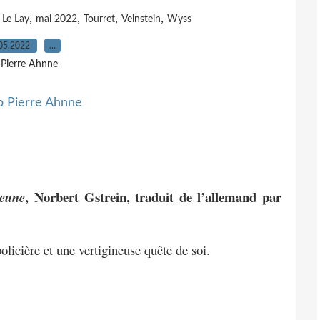
,
,
,
,
,
Le Lay
mai 2022
Tourret
Veinstein
Wyss
05.2022
…
 Pierre Ahnne
, Norbert Gstrein, traduit de l’allemand par
jeune
licière et une vertigineuse quête de soi.