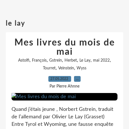
le lay
Mes livres du mois de
mai
,
,
,
,
,
,
Astolfi
François
Gstrein
Herbet
Le Lay
mai 2022
,
,
Tourret
Veinstein
Wyss
27.05.2022
…
Par Pierre Ahnne
Quand j’étais jeune , Norbert Gstrein, traduit
de l’allemand par Olivier Le Lay (Grasset)
Entre Tyrol et Wyoming, une fausse enquête