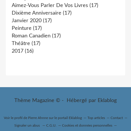
Aimez-Vous Parler De Vos Livres
(17)
Dixième Anniversaire
(17)
Janvier 2020
(17)
Peinture
(17)
Roman Canadien
(17)
Théâtre
(17)
2017
(16)
Thème Magazine © - Hébergé par
Eklablog
Voir le profil de
Pierre Ahnne
sur le portail Eklablog
Top articles
Contact
Signaler un abus
C.G.U.
Cookies et données personnelles