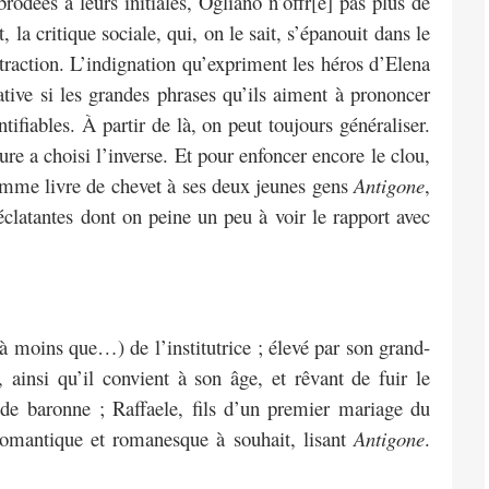
odées à leurs initiales, Ogliano n’offr[e] pas plus de
la critique sociale, qui, on le sait, s’épanouit dans le
raction. L’indignation qu’expriment les héros d’Elena
tive si les grandes phrases qu’ils aiment à prononcer
ntifiables. À partir de là, on peut toujours généraliser.
eure a choisi l’inverse. Et pour enfoncer encore le clou,
 comme livre de chevet à ses deux jeunes gens
Antigone
,
clatantes dont on peine un peu à voir le rapport avec
(à moins que…) de l’institutrice ; élevé par son grand-
ainsi qu’il convient à son âge, et rêvant de fuir le
de baronne ; Raffaele, fils d’un premier mariage du
 romantique et romanesque à souhait, lisant
Antigone
.