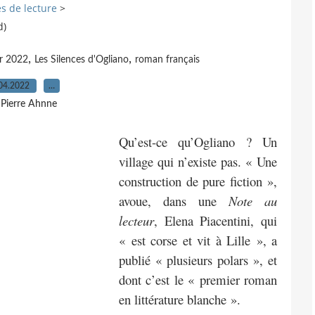
s de lecture
>
d)
,
,
er 2022
Les Silences d'Ogliano
roman français
04.2022
…
 Pierre Ahnne
Qu’est-ce qu’Ogliano ? Un
village qui n’existe pas. « Une
construction de pure fiction »,
avoue, dans une
Note au
lecteur
, Elena Piacentini, qui
« est corse et vit à Lille », a
publié « plusieurs polars », et
dont c’est le « premier roman
en littérature blanche ».