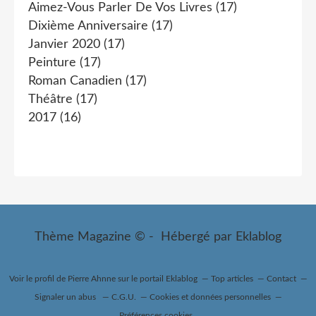
Aimez-Vous Parler De Vos Livres
(17)
Dixième Anniversaire
(17)
Janvier 2020
(17)
Peinture
(17)
Roman Canadien
(17)
Théâtre
(17)
2017
(16)
Thème Magazine © - Hébergé par
Eklablog
Voir le profil de
Pierre Ahnne
sur le portail Eklablog
Top articles
Contact
Signaler un abus
C.G.U.
Cookies et données personnelles
Préférences cookies