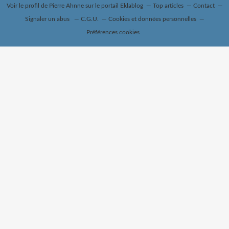
Voir le profil de
Pierre Ahnne
sur le portail Eklablog
Top articles
Contact
Signaler un abus
C.G.U.
Cookies et données personnelles
Préférences cookies