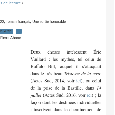
s de lecture
>
,
,
022
roman français
Une sortie honorable
01.2022
…
 Pierre Ahnne
Deux choses intéressent Éric
Vuillard : les mythes, tel celui de
Buffalo Bill, auquel il s’attaquait
dans le très beau
Tristesse de la terre
(Actes Sud, 2014, voir
ici
), ou celui
de la prise de la Bastille, dans
14
juillet
(Actes Sud, 2016, voir
ici
) ; la
façon dont les destinées individuelles
s’inscrivent dans le cheminement de