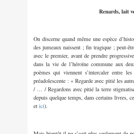
Renards, lait v
On discerne quand même une espèce d’histoi
des jumeaux naissent ; fin tragique ; peut-êtr
avec le premier, avant de prendre progressiv
dans la vie de l’héroïne commune aux deux.
poèmes qui viennent s’intercaler entre les 
préadolescente : « Regarde avec pitié les aut
/ … / Regardons avec pitié la terre stigmatisé
depuis quelque temps, dans certains livres, 
et
ici
).
Mais bientôt il ne s’agit plus seulement de p