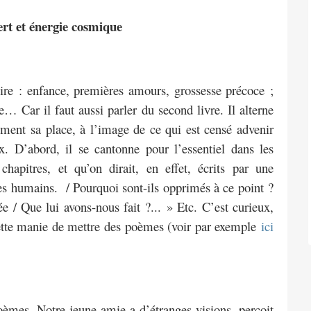
ert et énergie cosmique
re : enfance, premières amours, grossesse précoce ;
e… Car il faut aussi parler du second livre. Il alterne
ement sa place, à l’image de ce qui est censé advenir
 D’abord, il se cantonne pour l’essentiel dans les
chapitres, et qu’on dirait, en effet, écrits par une
res humains. / Pourquoi sont-ils opprimés à ce point ?
e / Que lui avons-nous fait ?... » Etc. C’est curieux,
cette manie de mettre des poèmes (voir par exemple
ici
oèmes. Notre jeune amie a d’étranges visions, perçoit