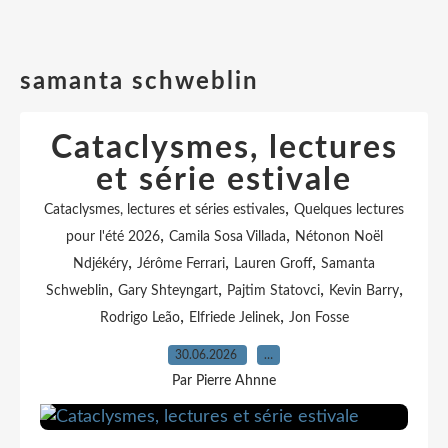
samanta schweblin
Cataclysmes, lectures
et série estivale
,
Cataclysmes, lectures et séries estivales
Quelques lectures
,
,
pour l'été 2026
Camila Sosa Villada
Nétonon Noël
,
,
,
Ndjékéry
Jérôme Ferrari
Lauren Groff
Samanta
,
,
,
,
Schweblin
Gary Shteyngart
Pajtim Statovci
Kevin Barry
,
,
Rodrigo Leão
Elfriede Jelinek
Jon Fosse
30.06.2026
…
Par Pierre Ahnne