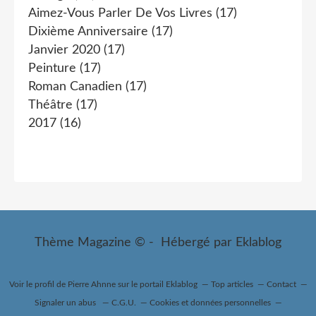
Aimez-Vous Parler De Vos Livres
(17)
Dixième Anniversaire
(17)
Janvier 2020
(17)
Peinture
(17)
Roman Canadien
(17)
Théâtre
(17)
2017
(16)
Thème Magazine © - Hébergé par
Eklablog
Voir le profil de
Pierre Ahnne
sur le portail Eklablog
Top articles
Contact
Signaler un abus
C.G.U.
Cookies et données personnelles