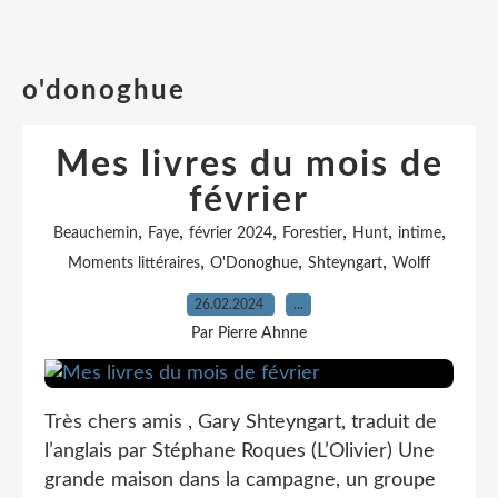
o'donoghue
Mes livres du mois de
février
,
,
,
,
,
,
Beauchemin
Faye
février 2024
Forestier
Hunt
intime
,
,
,
Moments littéraires
O'Donoghue
Shteyngart
Wolff
26.02.2024
…
Par Pierre Ahnne
Très chers amis , Gary Shteyngart, traduit de
l’anglais par Stéphane Roques (L’Olivier) Une
grande maison dans la campagne, un groupe