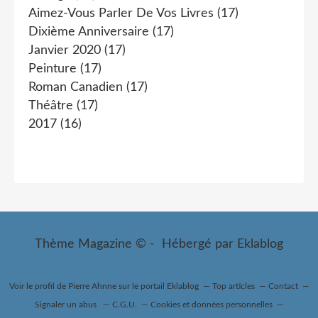
Aimez-Vous Parler De Vos Livres
(17)
Dixième Anniversaire
(17)
Janvier 2020
(17)
Peinture
(17)
Roman Canadien
(17)
Théâtre
(17)
2017
(16)
Thème Magazine © - Hébergé par
Eklablog
Voir le profil de
Pierre Ahnne
sur le portail Eklablog
Top articles
Contact
Signaler un abus
C.G.U.
Cookies et données personnelles