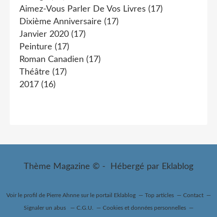
Aimez-Vous Parler De Vos Livres
(17)
Dixième Anniversaire
(17)
Janvier 2020
(17)
Peinture
(17)
Roman Canadien
(17)
Théâtre
(17)
2017
(16)
Thème Magazine © - Hébergé par
Eklablog
Voir le profil de
Pierre Ahnne
sur le portail Eklablog
Top articles
Contact
Signaler un abus
C.G.U.
Cookies et données personnelles