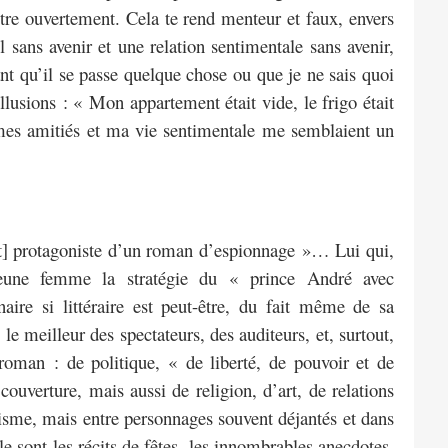
tre ouvertement. Cela te rend menteur et faux, envers
 sans avenir et une relation sentimentale sans avenir,
ant qu’il se passe quelque chose ou que je ne sais quoi
lusions : « Mon appartement était vide, le frigo était
mes amitiés et ma vie sentimentale me semblaient un
it] protagoniste d’un roman d’espionnage »… Lui qui,
jeune femme la stratégie du « prince André avec
ire si littéraire est peut-être, du fait même de sa
 le meilleur des spectateurs, des auditeurs, et, surtout,
roman : de politique, « de liberté, de pouvoir et de
uverture, mais aussi de religion, d’art, de relations
isme, mais entre personnages souvent déjantés et dans
 sont les récits de fêtes, les innombrables anecdotes,