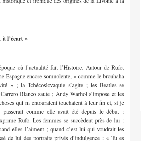
t historique et ironique des origines de la Livonie à la
 à l’écart »
oque où l’actualité fait l’Histoire. Autour de Rufo,
 une Espagne encore somnolente, « comme le brouhaha
ité » ; la Tchécoslovaquie s’agite ; les Beatles se
; Carrero Blanco saute ; Andy Warhol s’impose et les
oses qui m’entouraient touchaient à leur fin et, si je
i passerait comme elle avait été depuis le début :
exprime Rufo. Les femmes se succèdent près de lui :
and elles l’aiment ; quand c’est lui qui voudrait les
ssé de lui des portraits privés d’indulgence : « Tu es