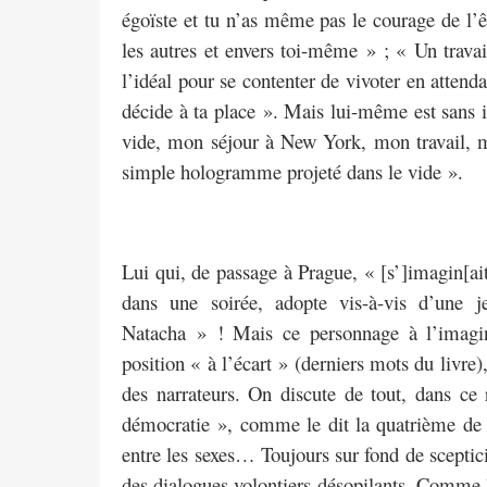
égoïste et tu n’as même pas le courage de l’ê
les autres et envers toi-même » ; « Un travail
l’idéal pour se contenter de vivoter en attend
décide à ta place ». Mais lui-même est sans il
vide, mon séjour à New York, mon travail, 
simple hologramme projeté dans le vide ».
Lui qui, de passage à Prague, « [s’]imagin[a
dans une soirée, adopte vis-à-vis d’une 
Natacha » ! Mais ce personnage à l’imagina
position « à l’écart » (derniers mots du livre),
des narrateurs. On discute de tout, dans ce 
démocratie », comme le dit la quatrième de co
entre les sexes… Toujours sur fond de sceptic
des dialogues volontiers désopilants. Comme le