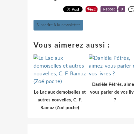
Repost
0
S'inscrire à la newsletter
Vous aimerez aussi :
Danièle Pétrès, aime
Le Lac aux demoiselles et
vous parler de vos liv
autres nouvelles, C. F.
?
Ramuz (Zoé poche)