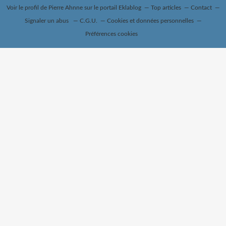
Voir le profil de
Pierre Ahnne
sur le portail Eklablog
Top articles
Contact
Signaler un abus
C.G.U.
Cookies et données personnelles
Préférences cookies