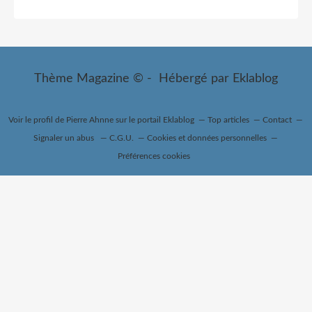
Thème Magazine © - Hébergé par
Eklablog
Voir le profil de
Pierre Ahnne
sur le portail Eklablog
Top articles
Contact
Signaler un abus
C.G.U.
Cookies et données personnelles
Préférences cookies