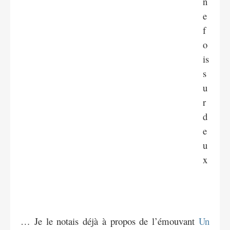
n
e
f
o
is
s
u
r
d
e
u
x
… Je le notais déjà à propos de l’émouvant
Un