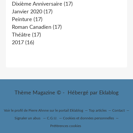
Dixième Anniversaire
(17)
Janvier 2020
(17)
Peinture
(17)
Roman Canadien
(17)
Théâtre
(17)
2017
(16)
Thème Magazine © - Hébergé par
Eklablog
Voir le profil de
Pierre Ahnne
sur le portail Eklablog
Top articles
Contact
Signaler un abus
C.G.U.
Cookies et données personnelles
Préférences cookies