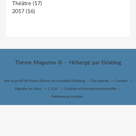
Théâtre
(17)
2017
(16)
Thème Magazine © - Hébergé par
Eklablog
Voir le profil de
Pierre Ahnne
sur le portail Eklablog
Top articles
Contact
Signaler un abus
C.G.U.
Cookies et données personnelles
Préférences cookies