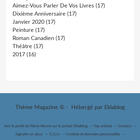
Aimez-Vous Parler De Vos Livres
(17)
Dixième Anniversaire
(17)
Janvier 2020
(17)
Peinture
(17)
Roman Canadien
(17)
Théâtre
(17)
2017
(16)
Thème Magazine © - Hébergé par
Eklablog
Voir le profil de
Pierre Ahnne
sur le portail Eklablog
Top articles
Contact
Signaler un abus
C.G.U.
Cookies et données personnelles