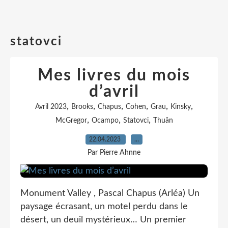
statovci
Mes livres du mois
d’avril
,
,
,
,
,
,
Avril 2023
Brooks
Chapus
Cohen
Grau
Kinsky
,
,
,
McGregor
Ocampo
Statovci
Thuân
22.04.2023
…
Par Pierre Ahnne
Monument Valley , Pascal Chapus (Arléa) Un
paysage écrasant, un motel perdu dans le
désert, un deuil mystérieux… Un premier