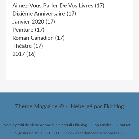
Aimez-Vous Parler De Vos Livres
(17)
Dixième Anniversaire
(17)
Janvier 2020
(17)
Peinture
(17)
Roman Canadien
(17)
Théâtre
(17)
2017
(16)
Thème Magazine © - Hébergé par
Eklablog
Voir le profil de
Pierre Ahnne
sur le portail Eklablog
Top articles
Contact
Signaler un abus
C.G.U.
Cookies et données personnelles