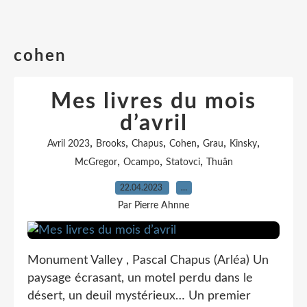
cohen
Mes livres du mois
d’avril
,
,
,
,
,
,
Avril 2023
Brooks
Chapus
Cohen
Grau
Kinsky
,
,
,
McGregor
Ocampo
Statovci
Thuân
22.04.2023
…
Par Pierre Ahnne
Monument Valley , Pascal Chapus (Arléa) Un
paysage écrasant, un motel perdu dans le
désert, un deuil mystérieux… Un premier