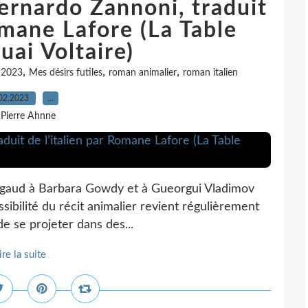
Bernardo Zannoni, traduit
omane Lafore (La Table
ai Voltaire)
,
,
,
r 2023
Mes désirs futiles
roman animalier
roman italien
02.2023
…
 Pierre Ahnne
 Pergaud à Barbara Gowdy et à Gueorgui Vladimov
ssibilité du récit animalier revient régulièrement
de se projeter dans des...
ire la suite