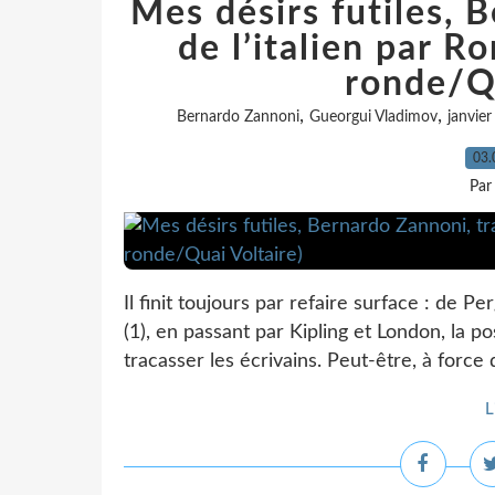
Mes désirs futiles, 
de l’italien par R
ronde/Qu
,
,
Bernardo Zannoni
Gueorgui Vladimov
janvie
03.
Par
Il finit toujours par refaire surface : de
(1), en passant par Kipling et London, la po
tracasser les écrivains. Peut-être, à force 
L