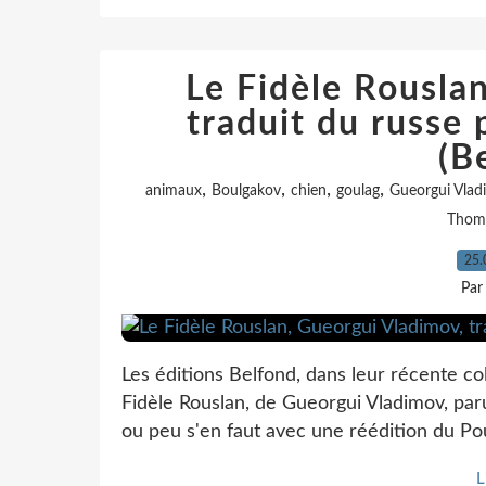
Le Fidèle Rousla
traduit du russe 
(B
,
,
,
,
animaux
Boulgakov
chien
goulag
Gueorgui Vlad
Thom
25.
Par
Les éditions Belfond, dans leur récente col
Fidèle Rouslan, de Gueorgui Vladimov, par
ou peu s'en faut avec une réédition du Pou
L