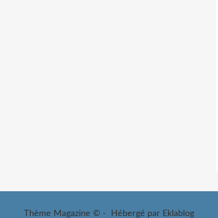
Thème Magazine © - Hébergé par
Eklablog