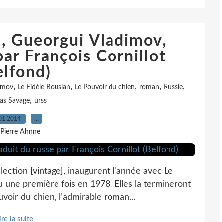
n, Gueorgui Vladimov,
par François Cornillot
elfond)
,
,
,
,
,
imov
Le Fidèle Rouslan
Le Pouvoir du chien
roman
Russie
,
as Savage
urss
01.2014
…
 Pierre Ahnne
lection [vintage], inaugurent l'année avec Le
u une première fois en 1978. Elles la termineront
voir du chien, l’admirable roman...
ire la suite