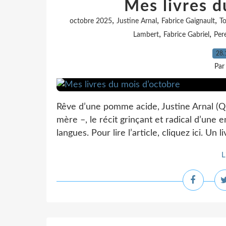
Mes livres d
,
,
,
octobre 2025
Justine Arnal
Fabrice Gaignault
To
,
,
Lambert
Fabrice Gabriel
Per
28.
Par
Rêve d’une pomme acide, Justine Arnal (Qu
mère –, le récit grinçant et radical d’une
langues. Pour lire l’article, cliquez ici. Un l
L