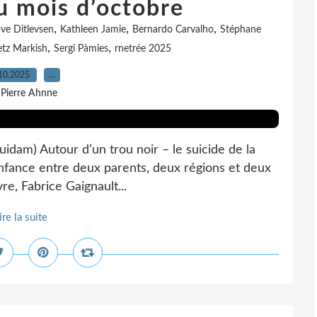
u mois d’octobre
,
,
,
ve Ditlevsen
Kathleen Jamie
Bernardo Carvalho
Stéphane
,
,
etz Markish
Sergi Pàmies
rnetrée 2025
10.2025
…
 Pierre Ahnne
idam) Autour d’un trou noir – le suicide de la
 enfance entre deux parents, deux régions et deux
ivre, Fabrice Gaignault...
ire la suite