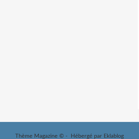
Thème Magazine © - Hébergé par
Eklablog