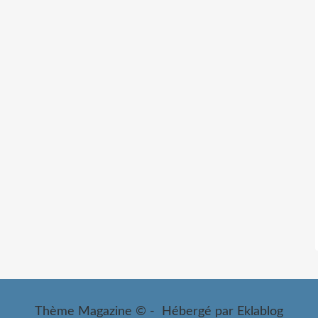
Thème Magazine © - Hébergé par
Eklablog