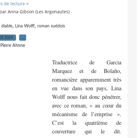
s de lecture
>
s par Anna Gibson (Les Argonautes)
,
,
 diable
Lina Wolff
roman suédois
02.2024
…
 Pierre Ahnne
Traductrice de Garcia
Marquez et de Bolaño,
romancière apparemment très
en vue dans son pays, Lina
Wolff nous fait donc pénétrer,
avec ce roman, « au cœur du
mécanisme de l’emprise ».
C’est la quatrième de
couverture qui le dit.