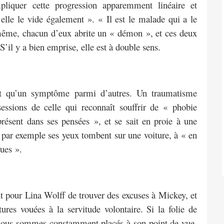
pliquer cette progression apparemment linéaire et
elle le vide également ». « Il est le malade qui a le
-même, chacun d’eux abrite un « démon », et ces deux
il y a bien emprise, elle est à double sens.
ont qu’un symptôme parmi d’autres. Un traumatisme
sessions de celle qui reconnaît souffrir de « phobie
présent dans ses pensées », et se sait en proie à une
 par exemple ses yeux tombent sur une voiture, à « en
ues ».
t pour Lina Wolff de trouver des excuses à Mickey, et
res vouées à la servitude volontaire. Si la folie de
 nous sommes constamment placés à son point de vue.