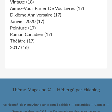
Vintage
(18)
Aimez-Vous Parler De Vos Livres
(17)
Dixième Anniversaire
(17)
Janvier 2020
(17)
Peinture
(17)
Roman Canadien
(17)
Théâtre
(17)
2017
(16)
Thème Magazine © - Hébergé par
Eklablog
Voir le profil de
Pierre Ahnne
sur le portail Eklablog
Top articles
Contact
Signaler un abus
C.G.U.
Cookies et données personnelles