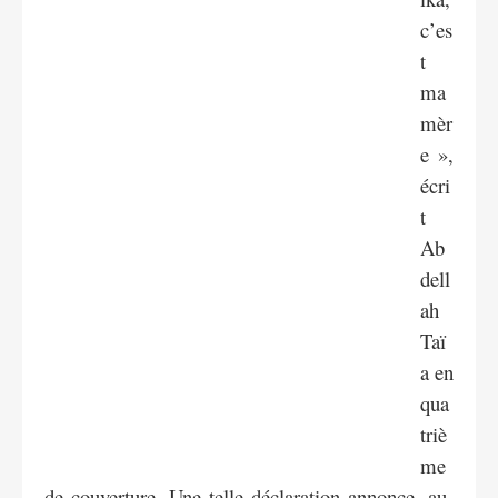
c’es
t
ma
mèr
e »,
écri
t
Ab
dell
ah
Taï
a en
qua
triè
me
de couverture. Une telle déclaration annonce, au-