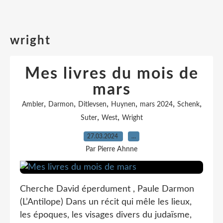
wright
Mes livres du mois de
mars
,
,
,
,
,
,
Ambler
Darmon
Ditlevsen
Huynen
mars 2024
Schenk
,
,
Suter
West
Wright
27.03.2024
…
Par Pierre Ahnne
Cherche David éperdument , Paule Darmon
(L’Antilope) Dans un récit qui mêle les lieux,
les époques, les visages divers du judaïsme,