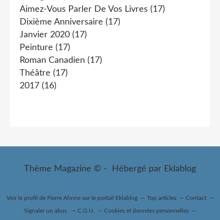
Aimez-Vous Parler De Vos Livres
(17)
Dixième Anniversaire
(17)
Janvier 2020
(17)
Peinture
(17)
Roman Canadien
(17)
Théâtre
(17)
2017
(16)
Thème Magazine © - Hébergé par
Eklablog
Voir le profil de
Pierre Ahnne
sur le portail Eklablog
Top articles
Contact
Signaler un abus
C.G.U.
Cookies et données personnelles