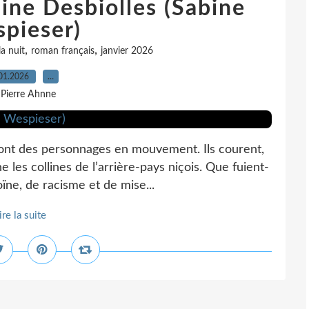
line Desbiolles (Sabine
pieser)
,
,
a nuit
roman français
janvier 2026
01.2026
…
 Pierre Ahnne
ont des personnages en mouvement. Ils courent,
e les collines de l’arrière-pays niçois. Que fuient-
ïne, de racisme et de mise...
ire la suite