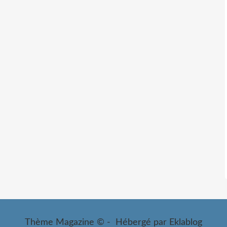
Thème Magazine © - Hébergé par
Eklablog